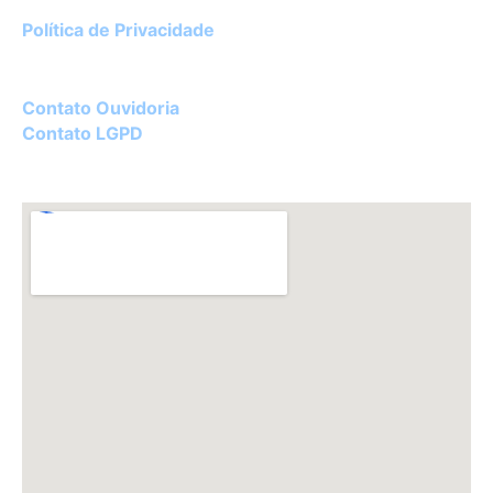
Política de Privacidade
Diretor Técnico:
Dr. Luciano Ceolin Rosa – CRM 22182
Contato Ouvidoria
Contato LGPD