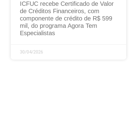
ICFUC recebe Certificado de Valor
de Créditos Financeiros, com
componente de crédito de R$ 599
mil, do programa Agora Tem
Especialistas
30/04/2026
Instituto de Cardiologia do Rio Grande do Sul
Av. Princesa Isabel, 395 – Porto Alegre / RS
CEP 90620-001
51 3230-3600