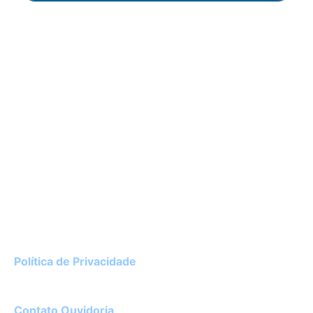
Instituto de Cardiologia do Rio Grande do Sul
Av. Princesa Isabel, 395 – Porto Alegre / RS
CEP 90620-001
51 3230-3600
Política de Privacidade
Diretor Técnico:
Dr. Luciano Ceolin Rosa – CRM 22182
Contato Ouvidoria