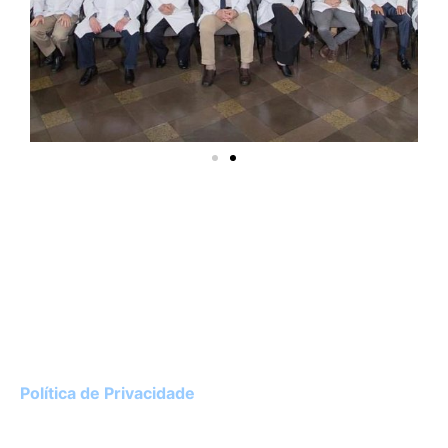
Instituto de Cardiologia do Rio Grande do Sul
Av. Princesa Isabel, 395 – Porto Alegre / RS
CEP 90620-001
51 3230-3600
Política de Privacidade
Diretor Técnico:
Dr. Luciano Ceolin Rosa – CRM 22182