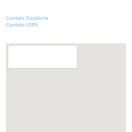
Diretor Técnico:
Dr. Luciano Ceolin Rosa – CRM 22182
Contato Ouvidoria
Contato LGPD