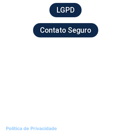
LGPD
Contato Seguro
Instituto de Cardiologia do Rio Grande do Sul
Av. Princesa Isabel, 395 – Porto Alegre / RS
CEP 90620-001
51 3230-3600
Política de Privacidade