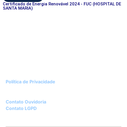
Certificado de Energia Renovável 2024 - FUC (HOSPITAL DE
SANTA MARIA)
Instituto de Cardiologia do Rio Grande do Sul
Av. Princesa Isabel, 395 – Porto Alegre / RS
CEP 90620-001
51 3230-3600
Política de Privacidade
Diretor Técnico:
Dr. Luciano Ceolin Rosa – CRM 22182
Contato Ouvidoria
Contato LGPD