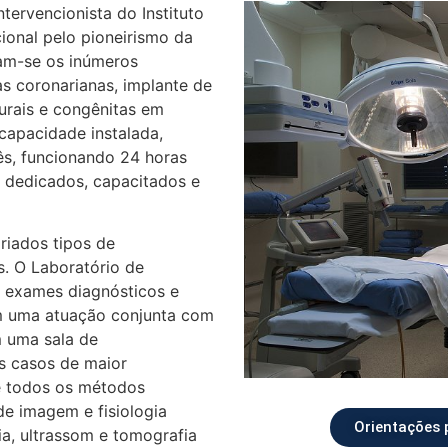
tervencionista do Instituto
ional pelo pioneirismo da
cam-se os inúmeros
as coronarianas, implante de
turais e congênitas em
 capacidade instalada,
ês, funcionando 24 horas
 dedicados, capacitados e
riados tipos de
. O Laboratório de
 exames diagnósticos e
m uma atuação conjunta com
m uma sala de
s casos de maior
e todos os métodos
de imagem e fisiologia
Orientações 
ia, ultrassom e tomografia