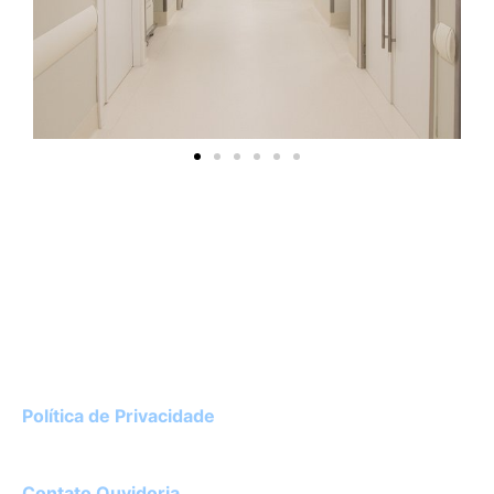
Instituto de Cardiologia do Rio Grande do Sul
Av. Princesa Isabel, 395 – Porto Alegre / RS
CEP 90620-001
51 3230-3600
Política de Privacidade
Diretor Técnico:
Dr. Luciano Ceolin Rosa – CRM 22182
Contato Ouvidoria