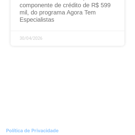
componente de crédito de R$ 599
mil, do programa Agora Tem
Especialistas
30/04/2026
Instituto de Cardiologia do Rio Grande do Sul
Av. Princesa Isabel, 395 – Porto Alegre / RS
CEP 90620-001
51 3230-3600
Política de Privacidade