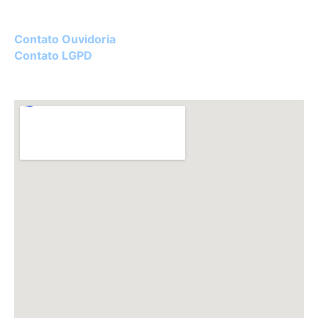
Diretor Técnico:
Dr. Luciano Ceolin Rosa – CRM 22182
Contato Ouvidoria
Contato LGPD