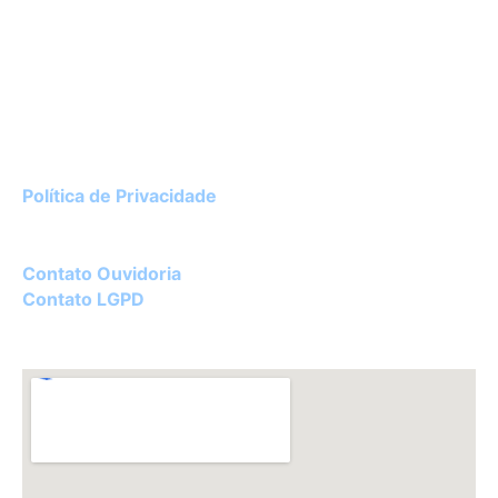
Instituto de Cardiologia do Rio Grande do Sul
Av. Princesa Isabel, 395 – Porto Alegre / RS
CEP 90620-001
51 3230-3600
Política de Privacidade
Diretor Técnico:
Dr. Luciano Ceolin Rosa – CRM 22182
Contato Ouvidoria
Contato LGPD