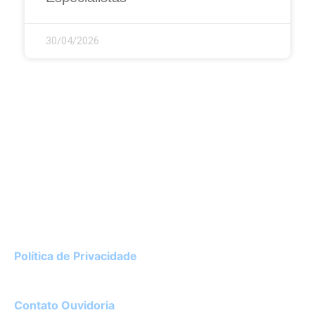
30/04/2026
Instituto de Cardiologia do Rio Grande do Sul
Av. Princesa Isabel, 395 – Porto Alegre / RS
CEP 90620-001
51 3230-3600
Política de Privacidade
Diretor Técnico:
Dr. Luciano Ceolin Rosa – CRM 22182
Contato Ouvidoria