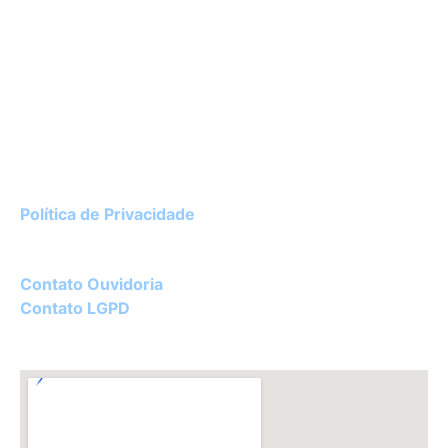
Instituto de Cardiologia do Rio Grande do Sul
Av. Princesa Isabel, 395 – Porto Alegre / RS
CEP 90620-001
51 3230-3600
Política de Privacidade
Diretor Técnico:
Dr. Luciano Ceolin Rosa – CRM 22182
Contato Ouvidoria
Contato LGPD